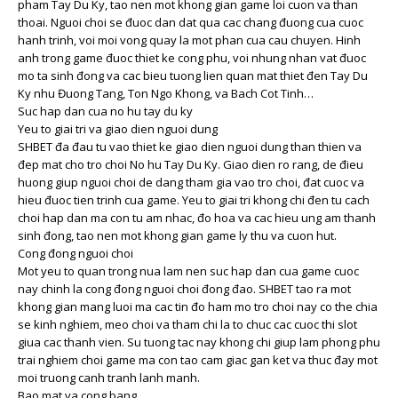
pham Tay Du Ky, tao nen mot khong gian game loi cuon va than
thoai. Nguoi choi se đuoc dan dat qua cac chang đuong cua cuoc
hanh trinh, voi moi vong quay la mot phan cua cau chuyen. Hinh
anh trong game đuoc thiet ke cong phu, voi nhung nhan vat đuoc
mo ta sinh đong va cac bieu tuong lien quan mat thiet đen Tay Du
Ky nhu Đuong Tang, Ton Ngo Khong, va Bach Cot Tinh…
Suc hap dan cua no hu tay du ky
Yeu to giai tri va giao dien nguoi dung
SHBET đa đau tu vao thiet ke giao dien nguoi dung than thien va
đep mat cho tro choi No hu Tay Du Ky. Giao dien ro rang, de đieu
huong giup nguoi choi de dang tham gia vao tro choi, đat cuoc va
hieu đuoc tien trinh cua game. Yeu to giai tri khong chi đen tu cach
choi hap dan ma con tu am nhac, đo hoa va cac hieu ung am thanh
sinh đong, tao nen mot khong gian game ly thu va cuon hut.
Cong đong nguoi choi
Mot yeu to quan trong nua lam nen suc hap dan cua game cuoc
nay chinh la cong đong nguoi choi đong đao. SHBET tao ra mot
khong gian mang luoi ma cac tin đo ham mo tro choi nay co the chia
se kinh nghiem, meo choi va tham chi la to chuc cac cuoc thi slot
giua cac thanh vien. Su tuong tac nay khong chi giup lam phong phu
trai nghiem choi game ma con tao cam giac gan ket va thuc đay mot
moi truong canh tranh lanh manh.
Bao mat va cong bang