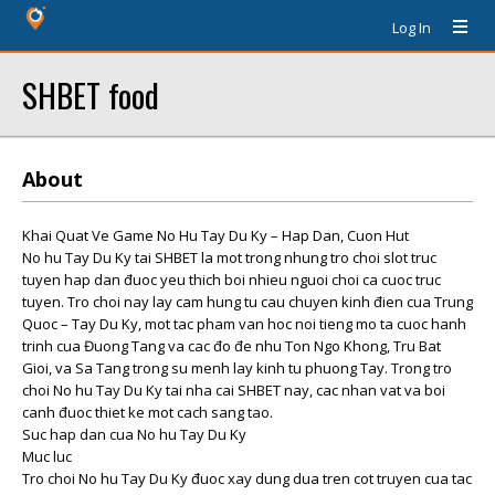
Log In
SHBET food
About
Khai Quat Ve Game No Hu Tay Du Ky – Hap Dan, Cuon Hut
No hu Tay Du Ky tai SHBET la mot trong nhung tro choi slot truc
tuyen hap dan đuoc yeu thich boi nhieu nguoi choi ca cuoc truc
tuyen. Tro choi nay lay cam hung tu cau chuyen kinh đien cua Trung
Quoc – Tay Du Ky, mot tac pham van hoc noi tieng mo ta cuoc hanh
trinh cua Đuong Tang va cac đo đe nhu Ton Ngo Khong, Tru Bat
Gioi, va Sa Tang trong su menh lay kinh tu phuong Tay. Trong tro
choi No hu Tay Du Ky tai nha cai SHBET nay, cac nhan vat va boi
canh đuoc thiet ke mot cach sang tao.
Suc hap dan cua No hu Tay Du Ky
Muc luc
Tro choi No hu Tay Du Ky đuoc xay dung dua tren cot truyen cua tac