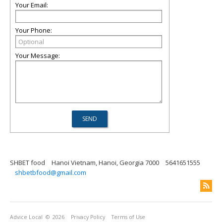
Your Email:
Your Phone:
Your Message:
SHBET food
Hanoi Vietnam, Hanoi, Georgia 7000
5641651555
shbetbfood@gmail.com
Advice Local
© 2026
Privacy Policy
Terms of Use